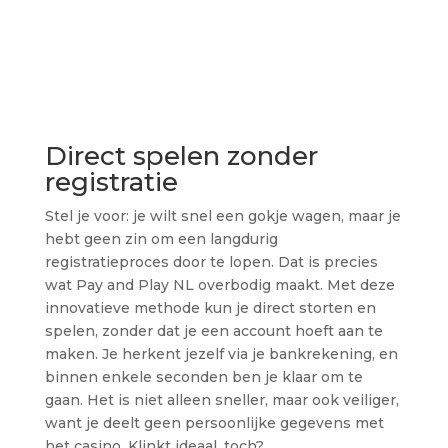
Direct spelen zonder
registratie
Stel je voor: je wilt snel een gokje wagen, maar je
hebt geen zin om een langdurig
registratieproces door te lopen. Dat is precies
wat Pay and Play NL overbodig maakt. Met deze
innovatieve methode kun je direct storten en
spelen, zonder dat je een account hoeft aan te
maken. Je herkent jezelf via je bankrekening, en
binnen enkele seconden ben je klaar om te
gaan. Het is niet alleen sneller, maar ook veiliger,
want je deelt geen persoonlijke gegevens met
het casino. Klinkt ideaal, toch?