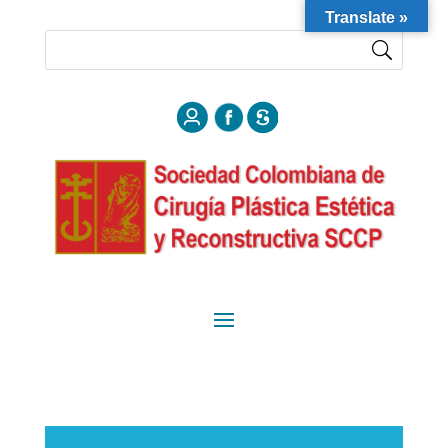
Translate »