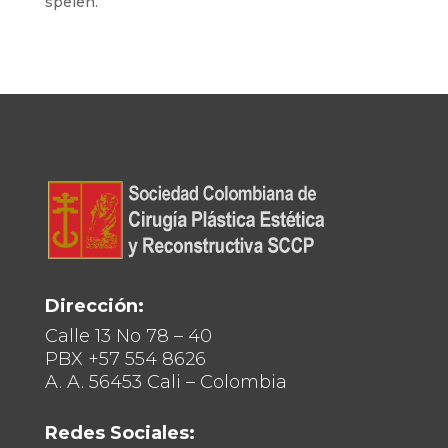
spelen.
Dirección:
Calle 13 No 78 – 40
PBX +57 554 8626
A. A. 56453 Cali – Colombia
Redes Sociales: