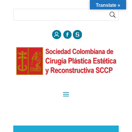
Translate »