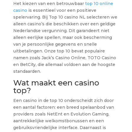
Het kiezen van een betrouwbaar
top 10 online
casino
is essentieel voor een positieve
spelervaring. Bij Top 10 casino NL selecteren we
alleen casino’s die beschikken over een geldige
Nederlandse vergunning. Dit garandeert niet
alleen eerlijke spellen, maar ook bescherming
van je persoonlijke gegevens en snelle
uitbetalingen. Onze top 10 bevat populaire
namen zoals Jack’s Casino Online, TOTO Casino
en BetCity, die allemaal voldoen aan de hoogste
standaarden.
Wat maakt een casino
top?
Een casino in de top 10 onderscheidt zich door
een aantal factoren: een breed spelaanbod van
providers zoals NetEnt en Evolution Gaming,
aantrekkelijke welkomstbonussen en een
gebruiksvriendelijke interface. Daarnaast is