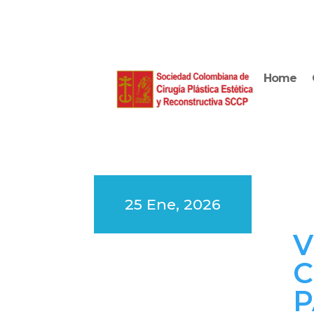
Home
25 Ene, 2026
V
C
P