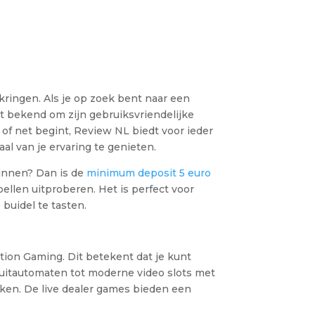
ringen. Als je op zoek bent naar een
 bekend om zijn gebruiksvriendelijke
of net begint, Review NL biedt voor ieder
al van je ervaring te genieten.
ginnen? Dan is de
minimum deposit 5 euro
pellen uitproberen. Het is perfect voor
 buidel te tasten.
ion Gaming. Dit betekent dat je kunt
fruitautomaten tot moderne video slots met
kken. De live dealer games bieden een