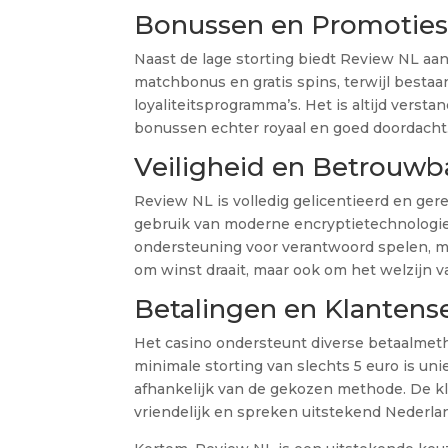
Bonussen en Promotie
Naast de lage storting biedt Review NL a
matchbonus en gratis spins, terwijl besta
loyaliteitsprogramma’s. Het is altijd vers
bonussen echter royaal en goed doordacht
Veiligheid en Betrouwb
Review NL is volledig gelicentieerd en ge
gebruik van moderne encryptietechnologie 
ondersteuning voor verantwoord spelen, met 
om winst draait, maar ook om het welzijn v
Betalingen en Klantens
Het casino ondersteunt diverse betaalmetho
minimale storting van slechts 5 euro is u
afhankelijk van de gekozen methode. De klan
vriendelijk en spreken uitstekend Nederla