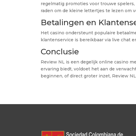
regelmatig promoties voor trouwe spelers, 
raden om de kleine lettertjes te lezen om 
Betalingen en Klantens
Het casino ondersteunt populaire betaalme
klantenservice is bereikbaar via live chat
Conclusie
Review NL is een degelijk online casino m
ervaring biedt, voldoet het aan de verwach
beginnen, of direct groter inzet, Review NL